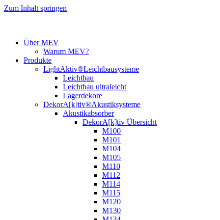
Zum Inhalt springen
Über MEV
Warum MEV?
Produkte
LightAktiv®Leichtbausysteme
Leichtbau
Leichtbau ultraleicht
Lagerdekore
DekorA[k]tiv®Akustiksysteme
Akustikabsorber
DekorA[k]tiv Übersicht
M100
M101
M104
M105
M110
M112
M114
M115
M120
M130
M134