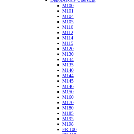
DekorA[k]tiv Übersicht
M100
M101
M104
M105
M110
M112
M114
M115
M120
M130
M134
M135
M140
M144
M145
M146
M150
M160
M170
M180
M185
M195
M198
FR 100