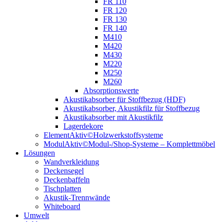
FR 110
FR 120
FR 130
FR 140
M410
M420
M430
M220
M250
M260
Absorptionswerte
Akustikabsorber für Stoffbezug (HDF)
Akustikabsorber, Akustikfilz für Stoffbezug
Akustikabsorber mit Akustikfilz
Lagerdekore
ElementAktiv©Holzwerkstoffsysteme
ModulAktiv©Modul-/Shop-Systeme – Komplettmöbel
Lösungen
Wandverkleidung
Deckensegel
Deckenbaffeln
Tischplatten
Akustik-Trennwände
Whiteboard
Umwelt