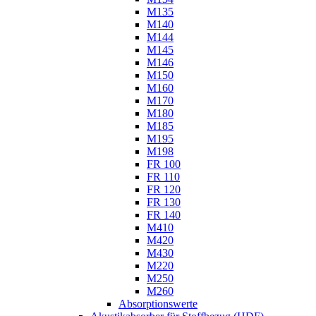
M135
M140
M144
M145
M146
M150
M160
M170
M180
M185
M195
M198
FR 100
FR 110
FR 120
FR 130
FR 140
M410
M420
M430
M220
M250
M260
Absorptionswerte