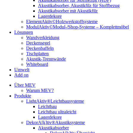
Akustikabsorber für Stoffbezug (HDF)
Akustikabsorber, Akustikfilz für Stoffbezug
Akustikabsorber mit Akustikfilz
Lagerdekore
ElementAktiv©Holzwerkstoffsysteme
ModulAktiv©Modul-/Shop-Systeme – Komplettmöbel
Lösungen
Wandverkleidung
Deckensegel
Deckenbaffeln
Tischplatten
Akustik-Trennwände
Whiteboard
Umwelt
Add on
Über MEV
Warum MEV?
Produkte
LightAktiv®Leichtbausysteme
Leichtbau
Leichtbau ultraleicht
Lagerdekore
DekorA[k]tiv®Akustiksysteme
Akustikabsorber