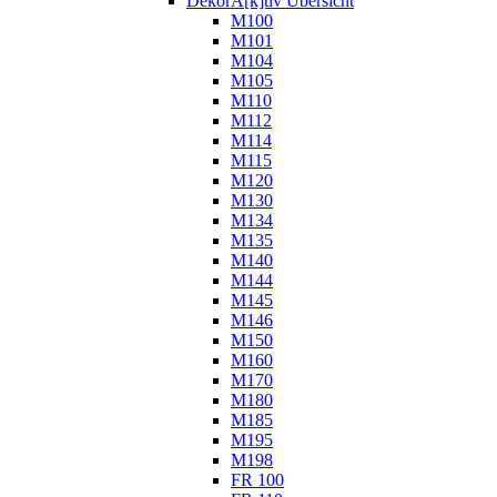
DekorA[k]tiv Übersicht
M100
M101
M104
M105
M110
M112
M114
M115
M120
M130
M134
M135
M140
M144
M145
M146
M150
M160
M170
M180
M185
M195
M198
FR 100