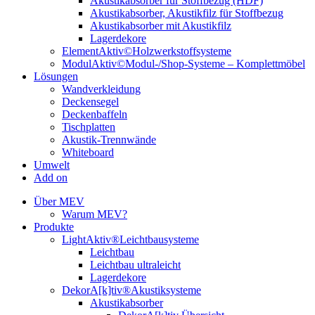
Akustikabsorber für Stoffbezug (HDF)
Akustikabsorber, Akustikfilz für Stoffbezug
Akustikabsorber mit Akustikfilz
Lagerdekore
ElementAktiv©Holzwerkstoffsysteme
ModulAktiv©Modul-/Shop-Systeme – Komplettmöbel
Lösungen
Wandverkleidung
Deckensegel
Deckenbaffeln
Tischplatten
Akustik-Trennwände
Whiteboard
Umwelt
Add on
Über MEV
Warum MEV?
Produkte
LightAktiv®Leichtbausysteme
Leichtbau
Leichtbau ultraleicht
Lagerdekore
DekorA[k]tiv®Akustiksysteme
Akustikabsorber