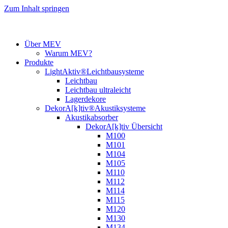
Zum Inhalt springen
Über MEV
Warum MEV?
Produkte
LightAktiv®Leichtbausysteme
Leichtbau
Leichtbau ultraleicht
Lagerdekore
DekorA[k]tiv®Akustiksysteme
Akustikabsorber
DekorA[k]tiv Übersicht
M100
M101
M104
M105
M110
M112
M114
M115
M120
M130
M134