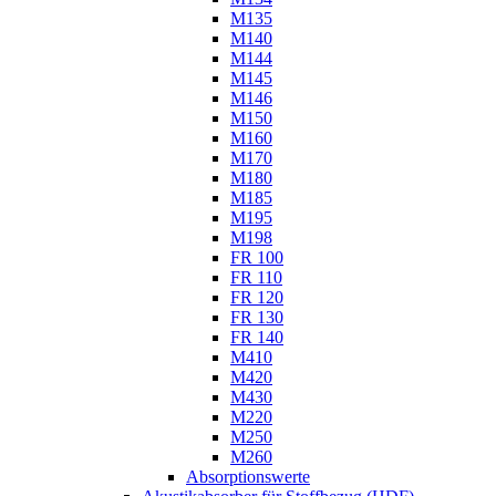
M135
M140
M144
M145
M146
M150
M160
M170
M180
M185
M195
M198
FR 100
FR 110
FR 120
FR 130
FR 140
M410
M420
M430
M220
M250
M260
Absorptionswerte