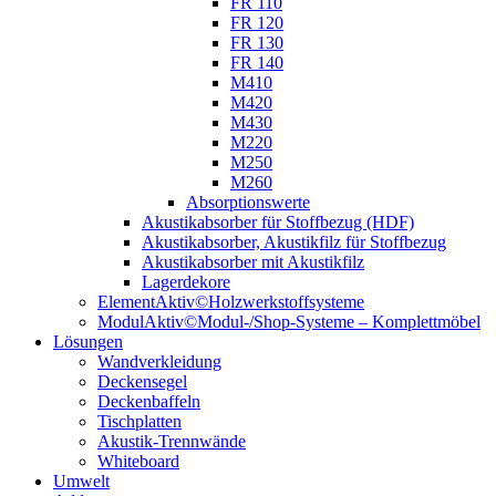
FR 110
FR 120
FR 130
FR 140
M410
M420
M430
M220
M250
M260
Absorptionswerte
Akustikabsorber für Stoffbezug (HDF)
Akustikabsorber, Akustikfilz für Stoffbezug
Akustikabsorber mit Akustikfilz
Lagerdekore
ElementAktiv©Holzwerkstoffsysteme
ModulAktiv©Modul-/Shop-Systeme – Komplettmöbel
Lösungen
Wandverkleidung
Deckensegel
Deckenbaffeln
Tischplatten
Akustik-Trennwände
Whiteboard
Umwelt