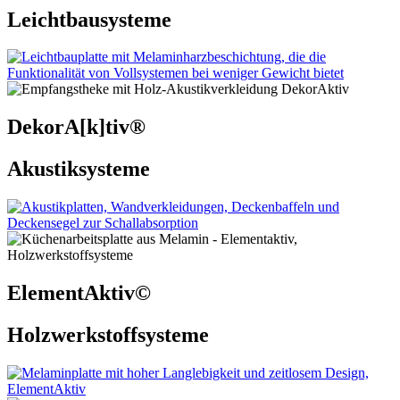
Leichtbausysteme
DekorA[k]tiv®
Akustiksysteme
ElementAktiv©
Holzwerkstoffsysteme